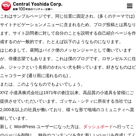
これはサンプルページです。同じ位置に固定され、(多くのテーマでは)
サイトナビゲーションメニューに含まれるため、ブログ投稿とは異なり
ます。サイト訪問者に対して自分のことを説明する自己紹介ページを作
成するのが一般的です。たとえば以下のようなものになります。
はじめまして。昼間はバイク便のメッセンジャーとして働いています
が、俳優志望でもあります。これは僕のブログです。ロサンゼルスに住
み、ジャックという名前のかわいい犬を飼っています。好きなものはピ
ニャコラーダ (通り雨に濡れるのも) 。
または、このようなものでもよいでしょう。
XYZ 小道具株式会社は1971年の創立以来、高品質の小道具を皆様にご
提供させていただいています。ゴッサム・シティに所在する当社では
2,000名以上の社員が働いており、様々な形で地域のコミュニティへ貢
献しています。
新しく WordPress ユーザーになった方は、
ダッシュボード
へ行ってこ
のページを削除し、独自のコンテンツを含む新しいページを作成してく