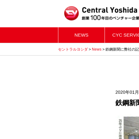
NEWS
CYC SERVI
セントラルヨシダ
>
News
>
鉄鋼新聞に弊社の記
2020年01
鉄鋼新